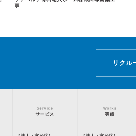
事
リクルー
Service
Works
サービス
実績
[法人・官公庁]
[法人・官公庁]