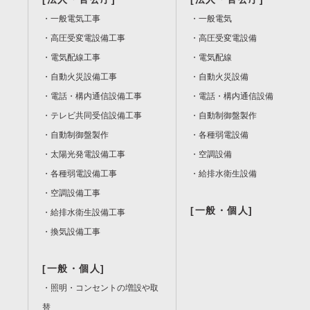
一般電気工事
一般電気
高圧受変電設備工事
高圧受変電設備
電気配線工事
電気配線
自動火災設備工事
自動火災設備
電話・構内通信設備工事
電話・構内通信設備
テレビ共同受信設備工事
自動制御盤製作
自動制御盤製作
各種弱電設備
太陽光発電設備工事
空調設備
各種弱電設備工事
給排水衛生設備
空調設備工事
[一般・個人]
給排水衛生設備工事
換気設備工事
[一般・個人]
照明・コンセントの増設や取
替